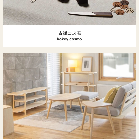
古径コスモ
kokey cosmo