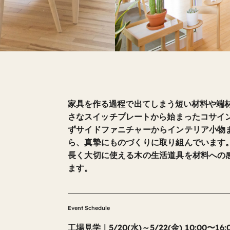
家具を作る過程で出てしまう短い材料や端材
さなスイッチプレートから始まったコサイン
ずサイドファニチャーからインテリア小物
ら、真摯にものづくりに取り組んでいます
長く大切に使える木の生活道具を材料への
ます。
Event Schedule
工場見学｜5/20(水)～5/22(金) 10:00〜16: