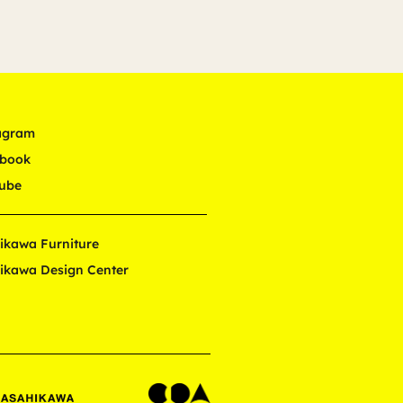
agram
book
ube
ikawa Furniture
ikawa Design Center