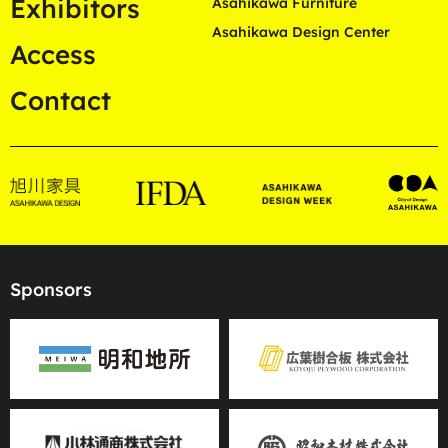
Exhibitors
Asahikawa Furniture
Asahikawa Design Center
Access
Contact
Sponsors