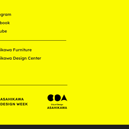
agram
book
ube
ikawa Furniture
ikawa Design Center