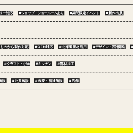
リー対応
#ショップ・ショールームあり
#期間限定イベント
#新作出展
点ものから製作対応
#OEM対応
#北海道産材活用
#デザイン・設計開発
#クラフト・小物
#キッチン
#部材加工
施設
#公共施設
#医療・福祉施設
#店舗