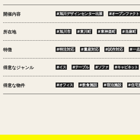
開催内容
#旭川デザインセンター出展
#オープンファクト
所在地
#旭川市
#東川町
#東神楽町
#当麻町
特徴
#特注対応
#量産対応
#試作対応
#一
得意なジャンル
#イス
#テーブル
#ソファ
#キャビネット
得意な物件
#オフィス
#飲食施設
#宿泊施設
#住宅